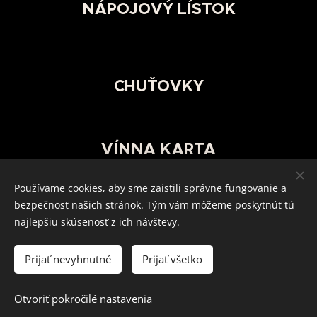
NÁPOJOVÝ LÍSTOK
CHUŤOVKY
VÍNNA KARTA
Používame cookies, aby sme zaistili správne fungovanie a
bezpečnosť našich stránok. Tým vám môžeme poskytnúť tú
najlepšiu skúsenosť z ich návštevy.
0911 55 22 95
RÝCHLY KONTAKT:
/
novaky@hradok.sk
Prijať nevyhnutné
Prijať všetko
Otvoriť pokročilé nastavenia
hradoknovaky.sk
Cookies