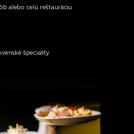
ôb alebo celú reštauráciu
lovenské špeciality.