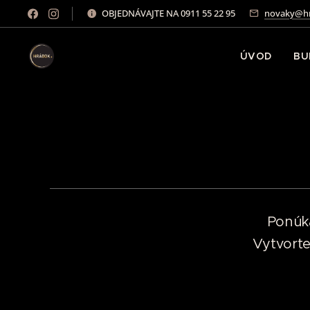
OBJEDNÁVAJTE NA 0911 55 22 95
novaky@hr
ÚVOD
BU
Ponúka
Vytvorte