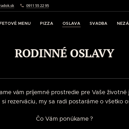
adok.sk
0911 55 22 95
FETOVÉ MENU
PIZZA
OSLAVA
SVADBA
NEZÁ
RODINNÉ OSLAVY
me vám príjemné prostredie pre Vaše životné j
 si rezerváciu, my sa radi postaráme o všetko ost
Čo Vám ponúkame ?