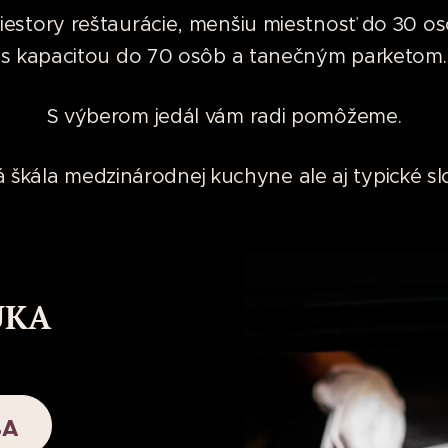
iestory reštaurácie, menšiu miestnosť do 30 os
s kapacitou do 70 osôb a tanečným parketom.
S výberom jedál vám radi pomôžeme.
oká škála medzinárodnej kuchyne ale aj typické s
UKA
BA